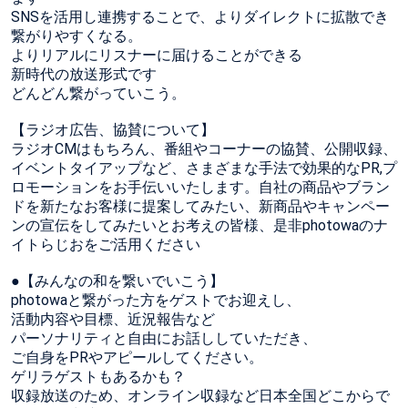
SNSを活用し連携することで、よりダイレクトに拡散でき
繋がりやすくなる。
よりリアルにリスナーに届けることができる
新時代の放送形式です
どんどん繋がっていこう。
【ラジオ広告、協賛について】
ラジオCMはもちろん、番組やコーナーの協賛、公開収録、
イベントタイアップなど、さまざまな手法で効果的なPR,プ
ロモーションをお手伝いいたします。自社の商品やブラン
ドを新たなお客様に提案してみたい、新商品やキャンペー
ンの宣伝をしてみたいとお考えの皆様、是非photowaのナ
イトらじおをご活用ください
●【みんなの和を繋いでいこう】
photowaと繋がった方をゲストでお迎えし、
活動内容や目標、近況報告など
パーソナリティと自由にお話ししていただき、
ご自身をPRやアピールしてください。
ゲリラゲストもあるかも？
収録放送のため、オンライン収録など日本全国どこからで