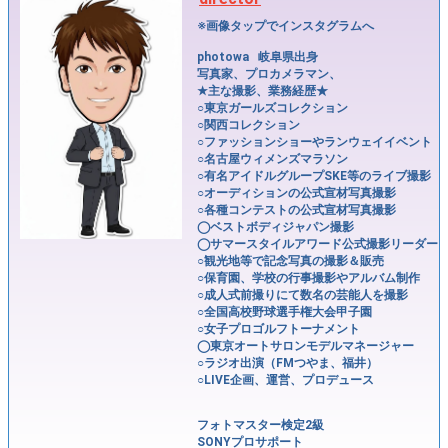
※画像タップでインスタグラムへ
photowa 岐阜県出身
写真家、プロカメラマン、
★主な撮影、業務経歴★
○東京ガールズコレクション
○関西コレクション
○ファッションショーやランウェイイベント
○名古屋ウィメンズマラソン
○有名アイドルグループSKE等のライブ撮影
○オーディションの公式宣材写真撮影
○各種コンテストの公式宣材写真撮影
◯ベストボディジャパン撮影
◯サマースタイルアワード公式撮影リーダー
○観光地等で記念写真の撮影＆販売
○保育園、学校の行事撮影やアルバム制作
○成人式前撮りにて数名の芸能人を撮影
○全国高校野球選手権大会甲子園
○女子プロゴルフトーナメント
◯東京オートサロンモデルマネージャー
○ラジオ出演（FMつやま、福井）
○LIVE企画、運営、プロデュース
フォトマスター検定2級
SONYプロサポート