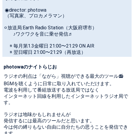
◉director: photowa
（写真家、プロカメラマン）
⚪︎放送局:Earth Radio Station（大阪府堺市）
♪ワクワクを音に乗せ発信♬
※ 毎月第1.3金曜日 21:00〜21:29 ON AIR
※ 翌日曜日 21:00〜21:29（再放送）
photowaのナイトらじお
ラジオの利点は「ながら」視聴ができる最大のツール📻
BGMを聴くように日常に取り入れていただけます。
電波を利用して番組放送する放送局ではなく
インターネット回線を利用したインターネットラジオ局で
す。
ラジオは地味かもしれませんが
発信するには最高のツールだと思います。
今は何の縛りもない自由に自分たちの思うことを発信でき
ます